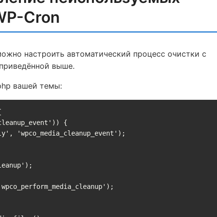
WP-Cron
можно настроить автоматический процесс очистки с
приведённой выше.
php вашей темы:


eanup');

wpco_perform_media_cleanup');
