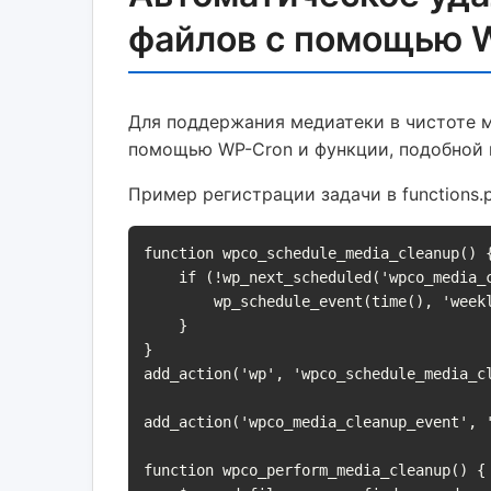
файлов с помощью 
Для поддержания медиатеки в чистоте 
помощью WP-Cron и функции, подобной 
Пример регистрации задачи в functions.
function wpco_schedule_media_cleanup() {
    if (!wp_next_scheduled('wpco_media_cleanup_event')) {

        wp_schedule_event(time(), 'weekly', 'wpco_media_cleanup_event');

    }

}

add_action('wp', 'wpco_schedule_media_cl
add_action('wpco_media_cleanup_event', '
function wpco_perform_media_cleanup() {
