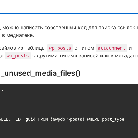
ы, можно написать собственный код для поиска ссылок 
 в медиатеке.
 файлов из таблицы
с типом
и
wp_posts
attachment
це
с другими типами записей или в метаданн
wp_posts
unused_media_files()
{
