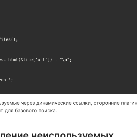
iles();

ьзуемые через динамические ссылки, сторонние плаги
т для базового поиска.
аление неиспользуемых