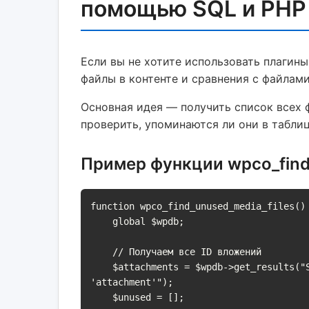
помощью SQL и PHP
Если вы не хотите использовать плагин
файлы в контенте и сравнения с файлами
Основная идея — получить список всех
проверить, упоминаются ли они в табли
Пример функции wpco_find_
function wpco_find_unused_media_files() 
    global $wpdb;

    // Получаем все ID вложений

    $attachments = $wpdb->get_results("SELECT ID, guid FROM {$wpdb->posts} WHERE post_type = 
'attachment'");

    $unused = [];
