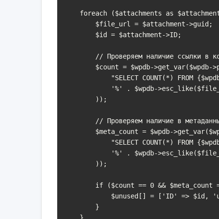
    foreach ($attachments as $attachment) {

        $file_url = $attachment->guid;

        $id = $attachment->ID;

        // Проверяем наличие ссылки в контенте других записей

        $count = $wpdb->get_var($wpdb->prepare(

            "SELECT COUNT(*) FROM {$wpdb->posts} WHERE post_content LIKE %s",

            '%' . $wpdb->esc_like($file_url) . '%'

        ));

        // Проверяем наличие в метаданных

        $meta_count = $wpdb->get_var($wpdb->prepare(

            "SELECT COUNT(*) FROM {$wpdb->postmeta} WHERE meta_value LIKE %s",

            '%' . $wpdb->esc_like($file_url) . '%'

        ));

        if ($count == 0 && $meta_count == 0) {

            $unused[] = ['ID' => $id, 'url' => $file_url];

        }

    }
