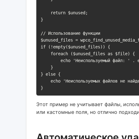
    return $unused;

}

// Использование функции

$unused_files = wpco_find_unused_media_f
if (!empty($unused_files)) {

    foreach ($unused_files as $file) {

        echo 'Неиспользуемый файл: ' . esc_html($file['url']) . "\n";

    }

} else {

    echo 'Неиспользуемых файлов не найдено.';

}
Этот пример не учитывает файлы, испол
или кастомные поля, но отлично подходи
Автоматическое уд