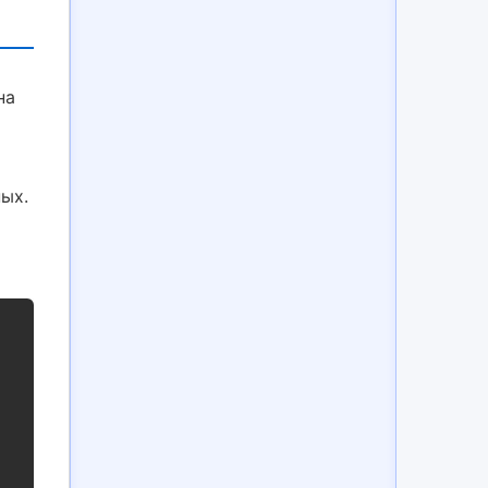
на
ых.