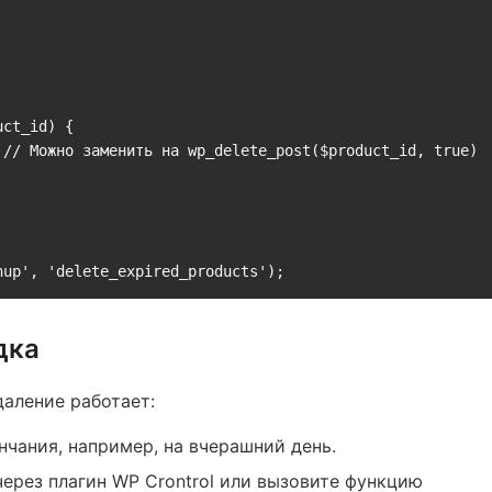
nup', 'delete_expired_products');
дка
даление работает:
нчания, например, на вчерашний день.
ерез плагин WP Crontrol или вызовите функцию