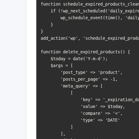
function schedule_expired_products_clean
    if (!wp_next_scheduled('daily_expired_products_cleanup')) {

        wp_schedule_event(time(), 'daily', 'daily_expired_products_cleanup');

    }

}

add_action('wp', 'schedule_expired_produ
function delete_expired_products() {

    $today = date('Y-m-d');

    $args = [

        'post_type' => 'product',

        'posts_per_page' => -1,

        'meta_query' => [

            [

                'key' => '_expiration_date',

                'value' => $today,

                'compare' => '<',

                'type' => 'DATE'

            ]

        ],
