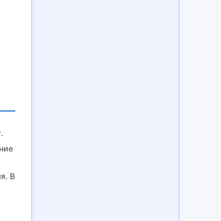
.
ение
я. В