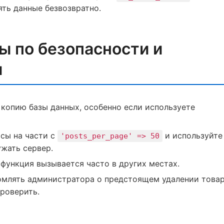
ять данные безвозвратно.
ы по безопасности и
и
копию базы данных, особенно если используете
.
осы на части с
и используйте
'posts_per_page' => 50
ужать сервер.
 функция вызывается часто в других местах.
омлять администратора о предстоящем удалении това
проверить.