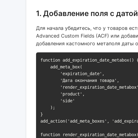
1. Добавление поля с дато
Для начала убедитесь, что у товаров ес
Advanced Custom Fields (ACF) или добав
добавления кастомного метаполя даты о
function add_expiration_date_metabox() {
    add_meta_box(

        'expiration_date',

        'Дата окончания товара',

        'render_expiration_date_metabox',

        'product',

        'side'

    );

}

add_action('add_meta_boxes', 'add_expira
function render_expiration_date_metabox(