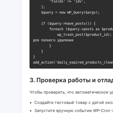
        'fields' => 'ids',

    ];

    $query = new WP_Query($args);

    if ($query->have_posts()) {

        foreach ($query->posts as $product_id) {

            wp_trash_post($product_id); // Можно заменить на wp_delete_post($product_id, true) 
для полного удаления

        }

    }

}

add_action('daily_expired_products_clea
3. Проверка работы и отла
Чтобы проверить, что автоматическое у
Создайте тестовый товар с датой око
Запустите вручную событие WP-Cron ч