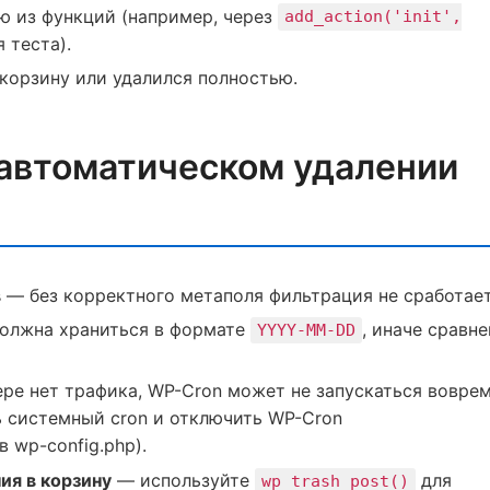
 из функций (например, через
add_action('init',
 теста).
 корзину или удалился полностью.
автоматическом удалении
в
— без корректного метаполя фильтрация не сработает
олжна храниться в формате
, иначе сравн
YYYY-MM-DD
ре нет трафика, WP-Cron может не запускаться воврем
ь системный cron и отключить WP-Cron
в wp-config.php).
ия в корзину
— используйте
для
wp_trash_post()