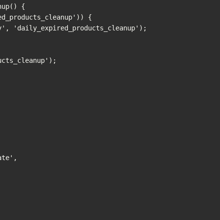
up() {

cts_cleanup');
