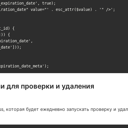
_id) {

date']));

xpiration_date_meta');
и для проверки и удаления
s, которая будет ежедневно запускать проверку и удал