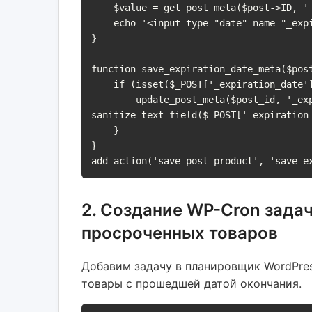
    $value = get_post_meta($post->ID, '_expiration_date', true);

    echo '<input type="date" name="_expiration_date" value="' . esc_attr($value) . '" />';

}

function save_expiration_date_meta($post
    if (isset($_POST['_expiration_date'])) {

        update_post_meta($post_id, '_expiration_date', 
sanitize_text_field($_POST['_expiration_
    }

}

add_action('save_post_product', 'save_e
2. Создание WP-Cron задач
просроченных товаров
Добавим задачу в планировщик WordPres
товары с прошедшей датой окончания.