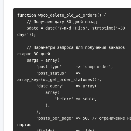
function wpco_delete_old_wc_orders() {

    // Получаем дату 30 дней назад

    $date = date('Y-m-d H:i:s', strtotime('-30 
days'));

    // Параметры запроса для получения заказов 
старше 30 дней

    $args = array(

        'post_type'      => 'shop_order',

        'post_status'    => 
array_keys(wc_get_order_statuses()),

        'date_query'     => array(

            array(

                'before' => $date,

            ),

        ),

        'posts_per_page' => 50, // ограничение на 
партию

        'fields'         => 'ids',
