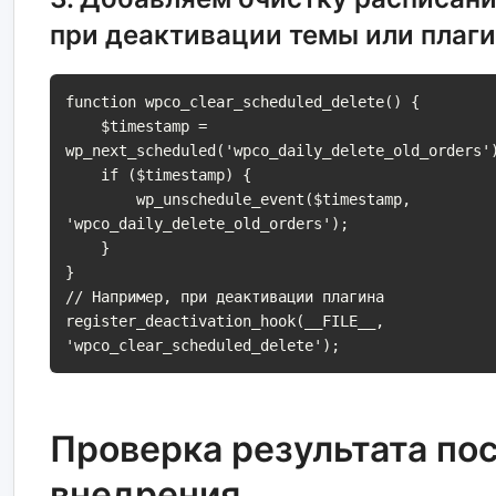
при деактивации темы или плаг
function wpco_clear_scheduled_delete() {

    $timestamp = 
wp_next_scheduled('wpco_daily_delete_old_orders')
    if ($timestamp) {

        wp_unschedule_event($timestamp, 
'wpco_daily_delete_old_orders');

    }

}

// Например, при деактивации плагина

register_deactivation_hook(__FILE__, 
'wpco_clear_scheduled_delete');
Проверка результата по
внедрения