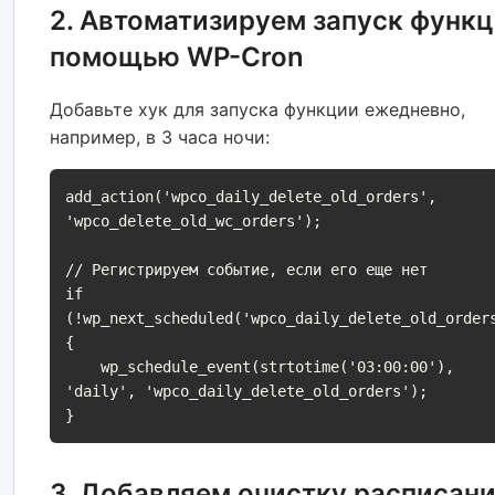
2. Автоматизируем запуск функц
помощью WP-Cron
Добавьте хук для запуска функции ежедневно,
например, в 3 часа ночи:
add_action('wpco_daily_delete_old_orders', 
'wpco_delete_old_wc_orders');

// Регистрируем событие, если его еще нет

if 
(!wp_next_scheduled('wpco_daily_delete_old_order
{

    wp_schedule_event(strtotime('03:00:00'), 
'daily', 'wpco_daily_delete_old_orders');

}
3. Добавляем очистку расписан