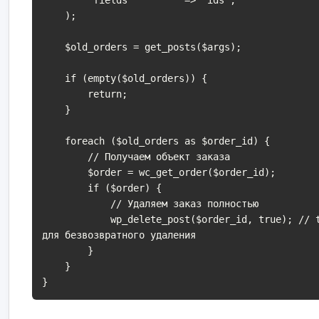
    );

    $old_orders = get_posts($args);

    if (empty($old_orders)) {

        return;

    }

    foreach ($old_orders as $order_id) {

        // Получаем объект заказа

        $order = wc_get_order($order_id);

        if ($order) {

            // Удаляем заказ полностью

            wp_delete_post($order_id, true); // true 
для безвозвратного удаления

        }

    }

}