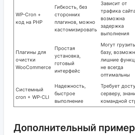
Зависит от
Гибкость, без
трафика сайта
WP-Cron +
сторонних
возможна
код на PHP
плагинов, можно
задержка
кастомизировать
выполнения
Могут грузит
Простая
Плагины для
базу, возмож
установка,
очистки
лишние функц
готовый
WooCommerce
не всегда
интерфейс
оптимальны
Надежность,
Требует досту
Системный
быстрое
серверу, знан
cron + WP-CLI
выполнение
командной ст
Дополнительный пример